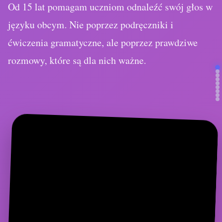
ćwiczenia gramatyczne, ale poprzez prawdziwe
rozmowy, które są dla nich ważne.