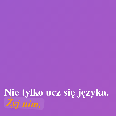
Nie tylko ucz się języka.
Szkoła Językowa Angielski
Żyj nim.
Od 15 lat pomagam uczniom odnaleźć swój głos w
języku obcym. Nie poprzez podręczniki i