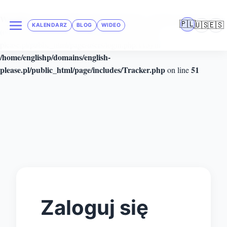
Warning
: Cannot modify header information - headers already sent by
🇵🇱
🇺🇸
🇪🇸
KALENDARZ
BLOG
WIDEO
(output started at /home/englishp/domains/english-
please.pl/public_html/page/users/login.php:113) in
/home/englishp/domains/english-
please.pl/public_html/page/includes/Tracker.php
51
on line
Zaloguj się