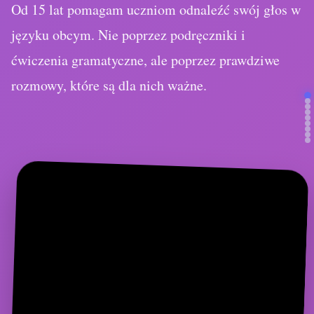
ćwiczenia gramatyczne, ale poprzez prawdziwe
rozmowy, które są dla nich ważne.