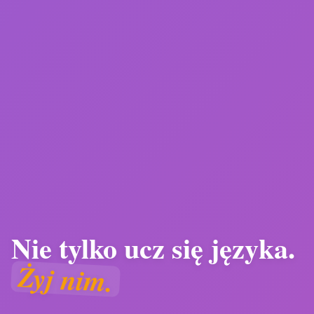
Nie tylko ucz się języka.
Szkoła Językowa Angielski
Żyj nim.
Od 15 lat pomagam uczniom odnaleźć swój głos w
języku obcym. Nie poprzez podręczniki i