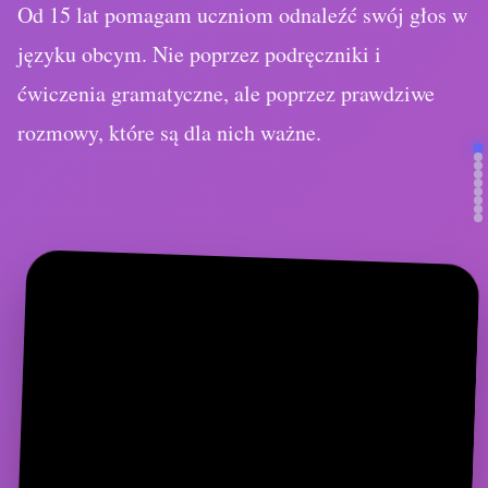
ćwiczenia gramatyczne, ale poprzez prawdziwe
rozmowy, które są dla nich ważne.