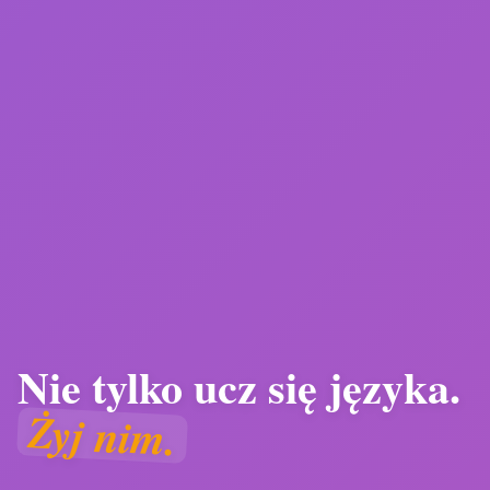
Nie tylko ucz się języka.
Szkoła Językowa Angielski
Żyj nim.
Od 15 lat pomagam uczniom odnaleźć swój głos w
języku obcym. Nie poprzez podręczniki i